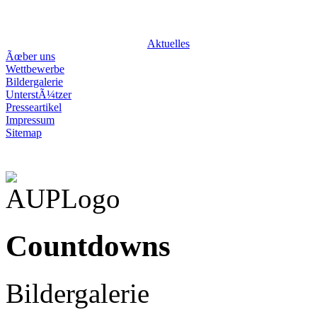
attraktivundprei
Aktuelles
Ãœber uns
Wettbewerbe
Bildergalerie
UnterstÃ¼tzer
Presseartikel
Impressum
Sitemap
Countdowns
Bildergalerie