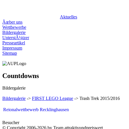
attraktivundprei
Aktuelles
Ãœber uns
Wettbewerbe
Bildergalerie
UnterstÃ¼tzer
Presseartikel
Impressum
Sitemap
Countdowns
Bildergalerie
Bildergalerie
->
FIRST LEGO League
-> Trash Trek 2015/2016
Reionalwettbewerb Recklinghausen
Besucher
© Copyright 2006-2026 by Team attraktivundpreiswert